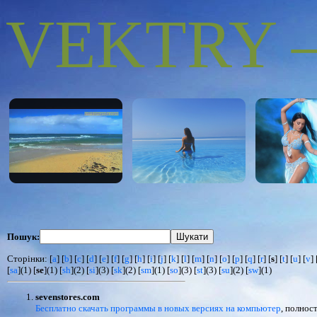
VEKTRY – 
Пошук:
Сторінки: [
a
] [
b
] [
c
] [
d
] [
e
] [
f
] [
g
] [
h
] [
i
] [
j
] [
k
] [
l
] [
m
] [
n
] [
o
] [
p
] [
q
] [
r
] [
s
] [
t
] [
u
] [
v
] 
[
sa
](1) [
se
](1) [
sh
](2) [
si
](3) [
sk
](2) [
sm
](1) [
so
](3) [
st
](3) [
su
](2) [
sw
](1)
sevenstores.com
Бесплатно скачать программы в новых версиях на компьютер
, полнос