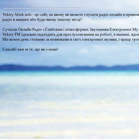
Vektry.Alink.info - це сайт, на якому ви можете слухати радіо онлайн в прям
радіо в машині або будь-якому іншому місці!
Сучасне Онлайн Радіо з Глибоким і атмосферних Звучанням Електронної Музик
Vektry FM ідеально підходить для прослуховування на роботі, в машині, вдома, 
Ми кожен день стежимо за новинками в світі електронної музики, і кращі трек
Спасибі вам за те, що ви з нами!