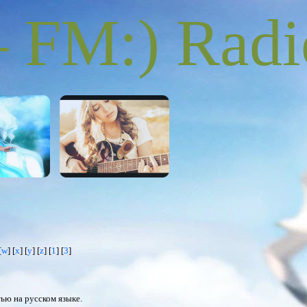
FM:) Radi
[
w
] [
x
] [
y
] [
z
] [
1
] [
3
]
тью на русском языке.