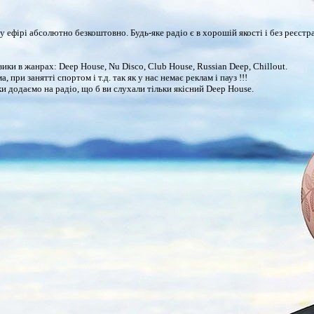
ому ефірі абсолютно безкоштовно. Будь-яке радіо є в хорошій якості і без реєс
и в жанрах: Deep House, Nu Disco, Club House, Russian Deep, Chillout.
при занятті спортом і т.д. так як у нас немає реклам і пауз !!!
и додаємо на радіо, що б ви слухали тільки якісний Deep House.