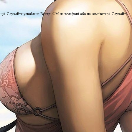
трації. Слухайте улюблене Вектрі ФМ на телефоні або на комп'ютері. Слухайте