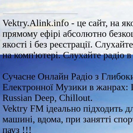
Vektry.Alink.info - це сайт, на 
прямому ефірі абсолютно безкош
якості і без реєстрації. Слухай
на комп'ютері. Слухайте радіо 
Сучасне Онлайн Радіо з Глибок
Електронної Музики в жанрах: D
Russian Deep, Chillout.
Vektry FM ідеально підходить д
машині, вдома, при занятті спорт
пауз !!!