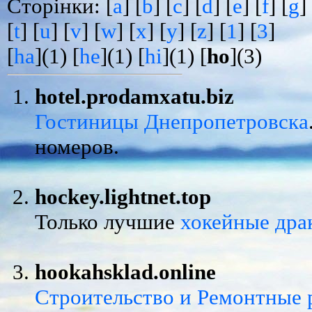
Сторінки: [
a
] [
b
] [
c
] [
d
] [
e
] [
f
] [
g
]
[
t
] [
u
] [
v
] [
w
] [
x
] [
y
] [
z
] [
1
] [
3
]
[
ha
](1) [
he
](1) [
hi
](1) [
ho
](3)
hotel.prodamxatu.biz
Гостиницы Днепропетровска
номеров.
hockey.lightnet.top
Только лучшие
хокейные дра
hookahsklad.online
Строительство и Ремонтные 