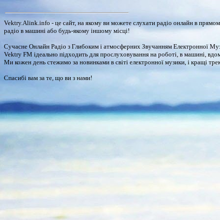
Vektry.Alink.info - це сайт, на якому ви можете слухати радіо онлайн в прям
радіо в машині або будь-якому іншому місці!
Сучасне Онлайн Радіо з Глибоким і атмосферних Звучанням Електронної Музик
Vektry FM ідеально підходить для прослуховування на роботі, в машині, вдома, 
Ми кожен день стежимо за новинками в світі електронної музики, і кращі трек
Спасибі вам за те, що ви з нами!