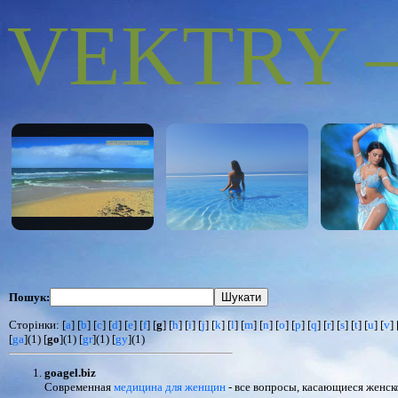
VEKTRY – 
Пошук:
Сторінки: [
a
] [
b
] [
c
] [
d
] [
e
] [
f
] [
g
] [
h
] [
i
] [
j
] [
k
] [
l
] [
m
] [
n
] [
o
] [
p
] [
q
] [
r
] [
s
] [
t
] [
u
] [
v
] 
[
ga
](1) [
go
](1) [
gr
](1) [
gy
](1)
goagel.biz
Современная
медицина для женщин
- все вопросы, касающиеся женск