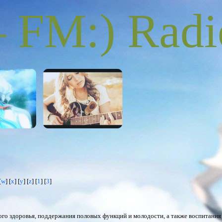
FM:) Radi
[
w
] [
x
] [
y
] [
z
] [
1
] [
3
]
ого здоровья, поддержания половых функций и молодости, а также воспитания 