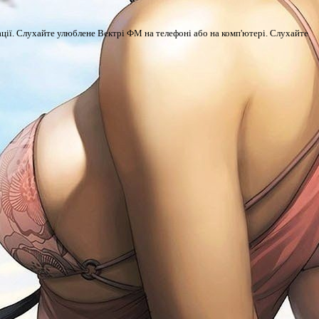
трації. Слухайте улюблене Вектрі ФМ на телефоні або на комп'ютері. Слухайте