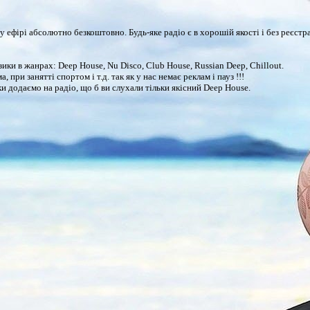
ому ефірі абсолютно безкоштовно. Будь-яке радіо є в хорошій якості і без реєс
и в жанрах: Deep House, Nu Disco, Club House, Russian Deep, Chillout.
при занятті спортом і т.д. так як у нас немає реклам і пауз !!!
и додаємо на радіо, що б ви слухали тільки якісний Deep House.