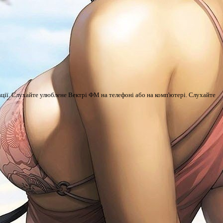
трації. Слухайте улюблене Вектрі ФМ на телефоні або на комп'ютері. Слухайте