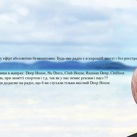
ому ефірі абсолютно безкоштовно. Будь-яке радіо є в хорошій якості і без реєс
и в жанрах: Deep House, Nu Disco, Club House, Russian Deep, Chillout.
при занятті спортом і т.д. так як у нас немає реклам і пауз !!!
и додаємо на радіо, що б ви слухали тільки якісний Deep House.