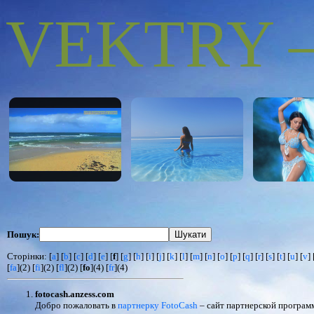
VEKTRY – 
Пошук:
Сторінки: [
a
] [
b
] [
c
] [
d
] [
e
] [
f
] [
g
] [
h
] [
i
] [
j
] [
k
] [
l
] [
m
] [
n
] [
o
] [
p
] [
q
] [
r
] [
s
] [
t
] [
u
] [
v
] 
[
fa
](2) [
fi
](2) [
fl
](2) [
fo
](4) [
fr
](4)
fotocash.anzess.com
Добро пожаловать в
партнерку FotoCash
– сайт партнерской програ