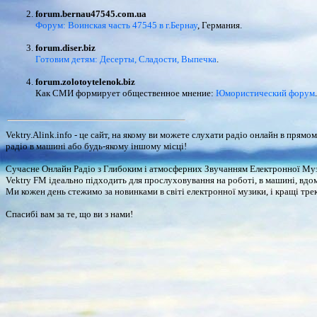
forum.bernau47545.com.ua
Форум: Воинская часть 47545 в г.Бернау
, Германия.
forum.diser.biz
Готовим детям: Десерты, Сладости, Выпечка
.
forum.zolotoytelenok.biz
Как СМИ формирует общественное мнение:
Юмористический форум
.
Vektry.Alink.info - це сайт, на якому ви можете слухати радіо онлайн в прям
радіо в машині або будь-якому іншому місці!
Сучасне Онлайн Радіо з Глибоким і атмосферних Звучанням Електронної Музик
Vektry FM ідеально підходить для прослуховування на роботі, в машині, вдома, 
Ми кожен день стежимо за новинками в світі електронної музики, і кращі трек
Спасибі вам за те, що ви з нами!